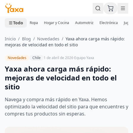
MINI CARRITO
0 productos
Todo
Ropa
Hogar y Cocina
Automotriz
Electrónica
Jugue
Inicio
/
Blog
/
Novedades
/
Yaxa ahora carga más rápido:
mejoras de velocidad en todo el sitio
Novedades
Chile
1 de abril de 2026
·
Equipo Yaxa
Yaxa ahora carga más rápido:
mejoras de velocidad en todo el
sitio
Navega y compra más rápido en Yaxa. Hemos
optimizado la velocidad del sitio para que encuentres y
compres tus productos sin esperas.