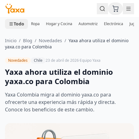
MINI CARRITO
0 productos
Todo
Ropa
Hogar y Cocina
Automotriz
Electrónica
Jugue
Inicio
/
Blog
/
Novedades
/
Yaxa ahora utiliza el dominio
yaxa.co para Colombia
Novedades
Chile
23 de abril de 2026
·
Equipo Yaxa
Yaxa ahora utiliza el dominio
yaxa.co para Colombia
Yaxa Colombia migra al dominio yaxa.co para
ofrecerte una experiencia más rápida y directa.
Conoce los beneficios de este cambio.