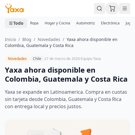
MINI CARRITO
0 productos
Todo
Ropa
Hogar y Cocina
Automotriz
Electrónica
Jugue
Inicio
/
Blog
/
Novedades
/
Yaxa ahora disponible en
Colombia, Guatemala y Costa Rica
Novedades
Chile
27 de marzo de 2026
·
Equipo Yaxa
Yaxa ahora disponible en
Colombia, Guatemala y Costa Rica
Yaxa se expande en Latinoamerica. Compra en cuotas
sin tarjeta desde Colombia, Guatemala y Costa Rica
con entrega local y precios justos.