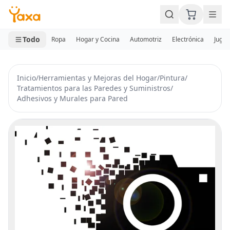
MINI CARRITO
0 productos
Todo
Ropa
Hogar y Cocina
Automotriz
Electrónica
Jugue
Inicio
/
Herramientas y Mejoras del Hogar
/
Pintura
/
Tratamientos para las Paredes y Suministros
/
Adhesivos y Murales para Pared