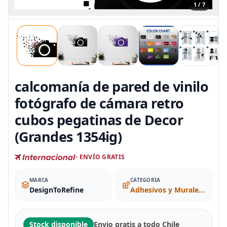
1 / 7
calcomanía de pared de vinilo
fotógrafo de cámara retro
cubos pegatinas de Decor
(Grandes 1354ig)
- ENVÍO GRATIS
MARCA
CATEGORIA
DesignToRefine
Adhesivos y Murales para Pared
Stock disponible
Envio gratis a todo Chile