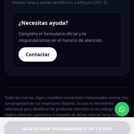
Horario: lunes a viernes de 8:00 a.m. a 6:00 p.m. (UTC -5)
¿Necesitas ayuda?
Completa el formulario oficial y te
responderemos en el horario de atención.
Contactar
Todas las marcas, logos y nombres comerciales mencionados en este sitio
son propiedad de sus respectivos titulares. Su uso es meramente
referencial para identificar los productos ofrecidos en el catálogo y no
implica afiliación, patrocinio ni respaldo de dichas marcas hacia Yaxa.
© 2026 Yaxa Chile. Todos los derechos reservados.
YAXA ESTARA PROXIMAMENTE EN TU PAIS