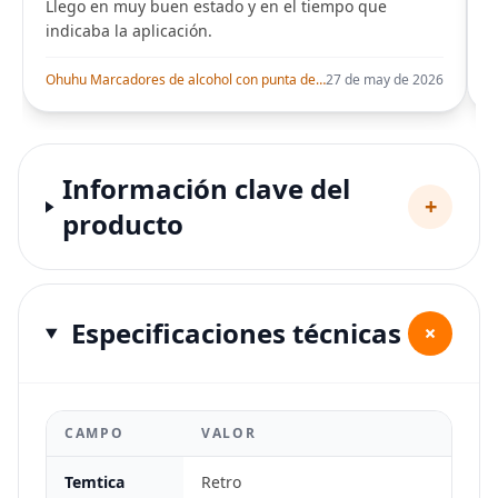
Llego en muy buen estado y en el tiempo que
indicaba la aplicación.
i
Ohuhu Marcadores de alcohol con punta de pincel – Juego de marcadores artísticos de doble punta con certificación AP para artistas adultos
27 de may de 2026
Información clave del
+
producto
Especificaciones técnicas
+
CAMPO
VALOR
Temtica
Retro