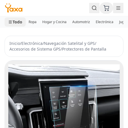
MINI CARRITO
0 productos
Todo
Ropa
Hogar y Cocina
Automotriz
Electrónica
Jugue
Inicio
/
Electrónica
/
Navegación Satelital y GPS
/
Accesorios de Sistema GPS
/
Protectores de Pantalla