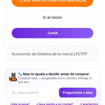
VER PROTECTORES DE PANTALLA
Ir al inicio
mIA
Accesorios de Sistema de la marca LFOTPP
🐾 Max te ayuda a decidir antes de comprar
Tu asesor Yaxa — pregúntale precio, tamaño, entrega, lo
que sea.
Tu pregunta a Max
Preguntarle a Max
¿Vale la pena?
¿Llega rápido a mi ciudad?
¿Características c