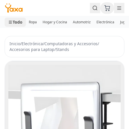
MINI CARRITO
0 productos
Todo
Ropa
Hogar y Cocina
Automotriz
Electrónica
Jugue
Inicio
/
Electrónica
/
Computadoras y Accesorios
/
Accesorios para Laptop
/
Stands