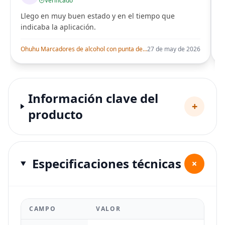
Verificado
Llego en muy buen estado y en el tiempo que
indicaba la aplicación.
i
Ohuhu Marcadores de alcohol con punta de pincel – Juego de marcadores artísticos de doble punta con certificación AP para artistas adultos
27 de may de 2026
Información clave del
+
producto
Especificaciones técnicas
+
CAMPO
VALOR