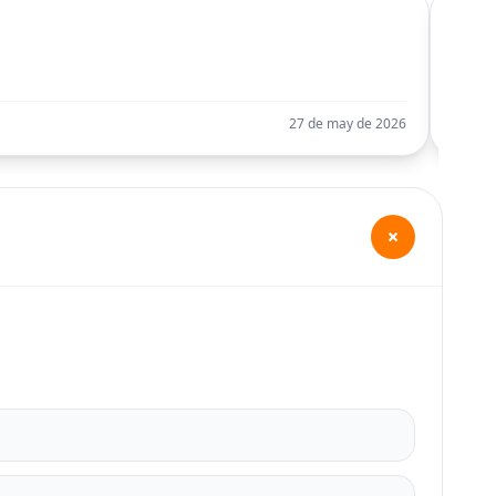
C
Llego
27 de may de 2026
+