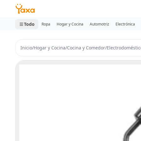
MINI CARRITO
0 productos
Todo
Ropa
Hogar y Cocina
Automotriz
Electrónica
Inicio
/
Hogar y Cocina
/
Cocina y Comedor
/
Electrodoméstic