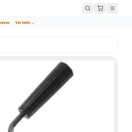
uevos
Ver todo →