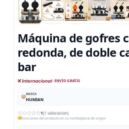
Máquina de gofres co
redonda, de doble c
bar
- ENVÍO GRATIS
MARCA
HUMIAN
1
(1 valoracion)
Valoraciones del producto en su marketplace de origen