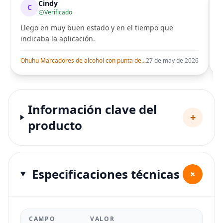
Cindy
C
Verificado
Llego en muy buen estado y en el tiempo que
indicaba la aplicación.
i
Ohuhu Marcadores de alcohol con punta de pincel – Juego de marcadores artísticos de doble punta con certificación AP para artistas adultos
27 de may de 2026
Información clave del
+
producto
Especificaciones técnicas
+
CAMPO
VALOR