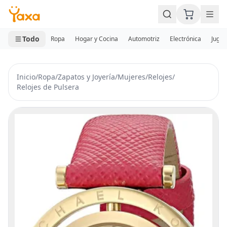
MINI CARRITO
0 productos
Todo
Ropa
Hogar y Cocina
Automotriz
Electrónica
Jugue
Inicio
/
Ropa
/
Zapatos y Joyería
/
Mujeres
/
Relojes
/
Relojes de Pulsera