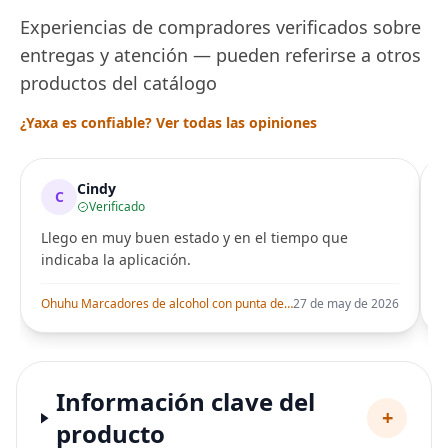
Experiencias de compradores verificados sobre
entregas y atención — pueden referirse a otros
productos del catálogo
¿Yaxa es confiable? Ver todas las opiniones
Cindy
C
Verificado
Llego en muy buen estado y en el tiempo que
indicaba la aplicación.
i
Ohuhu Marcadores de alcohol con punta de pincel – Juego de marcadores artísticos de doble punta con certificación AP para artistas adultos
27 de may de 2026
Información clave del
+
producto