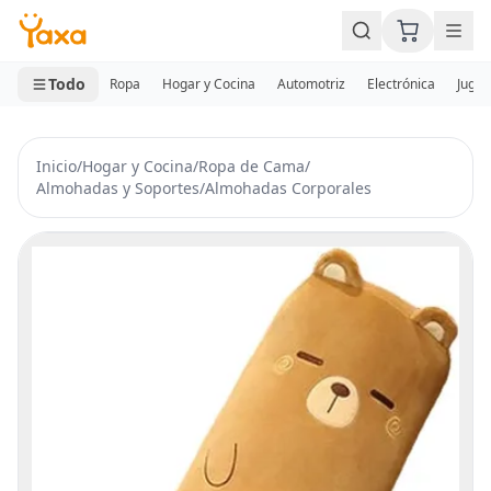
MINI CARRITO
0 productos
Todo
Ropa
Hogar y Cocina
Automotriz
Electrónica
Jugue
Inicio
/
Hogar y Cocina
/
Ropa de Cama
/
Almohadas y Soportes
/
Almohadas Corporales