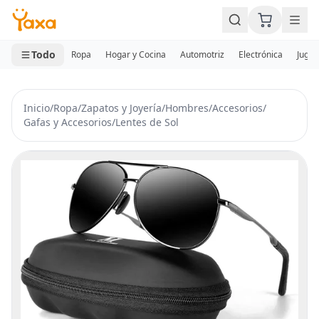
MINI CARRITO
0 productos
Todo
Ropa
Hogar y Cocina
Automotriz
Electrónica
Jugue
Inicio
/
Ropa
/
Zapatos y Joyería
/
Hombres
/
Accesorios
/
Gafas y Accesorios
/
Lentes de Sol