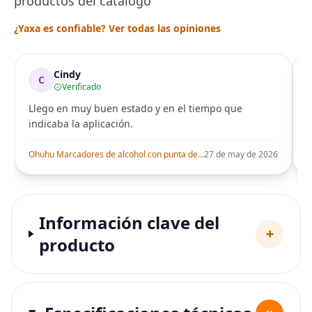
productos del catálogo
¿Yaxa es confiable? Ver todas las opiniones
Cindy
C
Verificado
Llego en muy buen estado y en el tiempo que
indicaba la aplicación.
i
Ohuhu Marcadores de alcohol con punta de pincel – Juego de marcadores artísticos de doble punta con certificación AP para artistas adultos
27 de may de 2026
Información clave del
+
producto