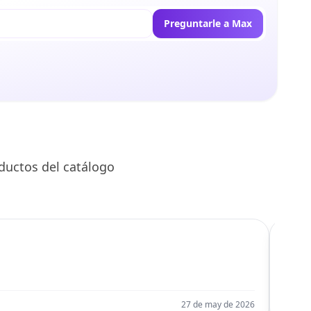
Preguntarle a Max
ductos del catálogo
C
Llego
27 de may de 2026