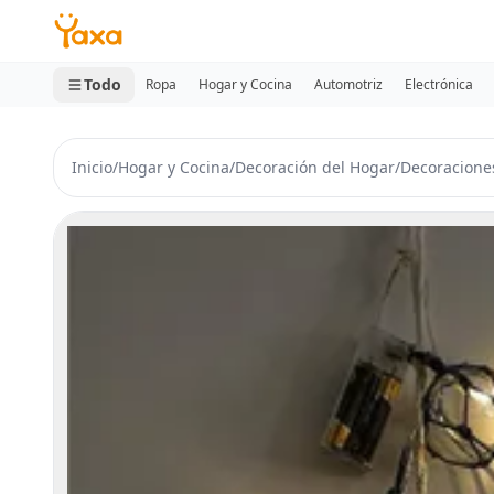
MINI CARRITO
0 productos
Todo
Ropa
Hogar y Cocina
Automotriz
Electrónica
Inicio
/
Hogar y Cocina
/
Decoración del Hogar
/
Decoracione