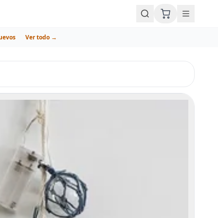
uevos
Ver todo →