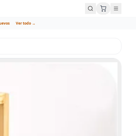
uevos
Ver todo →