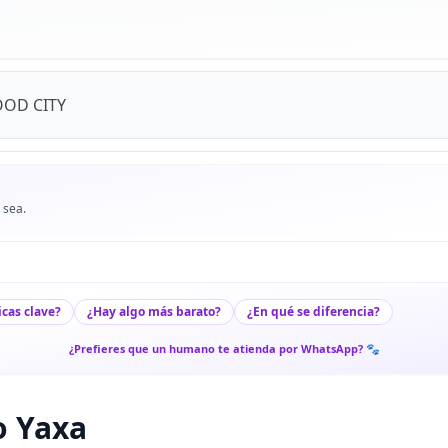
OOD CITY
 sea.
icas clave?
¿Hay algo más barato?
¿En qué se diferencia?
¿Prefieres que un humano te atienda por WhatsApp? 🐾
o Yaxa