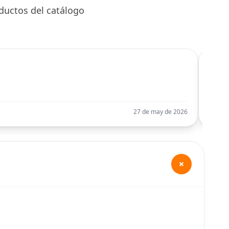
ductos del catálogo
C
Llego
27 de may de 2026
+