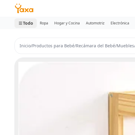
MINI CARRITO
0 productos
Todo
Ropa
Hogar y Cocina
Automotriz
Electrónica
Inicio
/
Productos para Bebé
/
Recámara del Bebé
/
Muebles