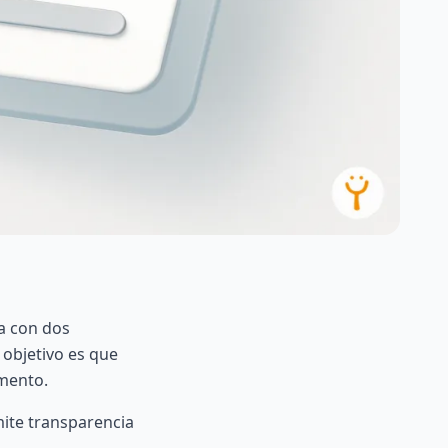
a con dos
l objetivo es que
omento.
mite transparencia