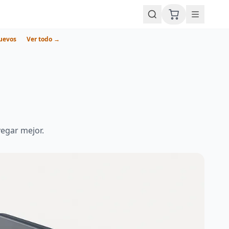
uevos
Ver todo →
vegar mejor.