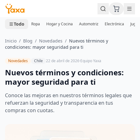
MINI CARRITO
0 productos
Todo
Ropa
Hogar y Cocina
Automotriz
Electrónica
Jugue
Inicio
/
Blog
/
Novedades
/
Nuevos términos y
condiciones: mayor seguridad para ti
Novedades
Chile
22 de abril de 2026
·
Equipo Yaxa
Nuevos términos y condiciones:
mayor seguridad para ti
Conoce las mejoras en nuestros términos legales que
refuerzan la seguridad y transparencia en tus
compras con cuotas.