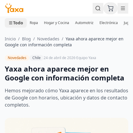
MINI CARRITO
0 productos
Todo
Ropa
Hogar y Cocina
Automotriz
Electrónica
Jugue
Inicio
/
Blog
/
Novedades
/
Yaxa ahora aparece mejor en
Google con información completa
Novedades
Chile
24 de abril de 2026
·
Equipo Yaxa
Yaxa ahora aparece mejor en
Google con información completa
Hemos mejorado cómo Yaxa aparece en los resultados
de Google con horarios, ubicación y datos de contacto
completos.