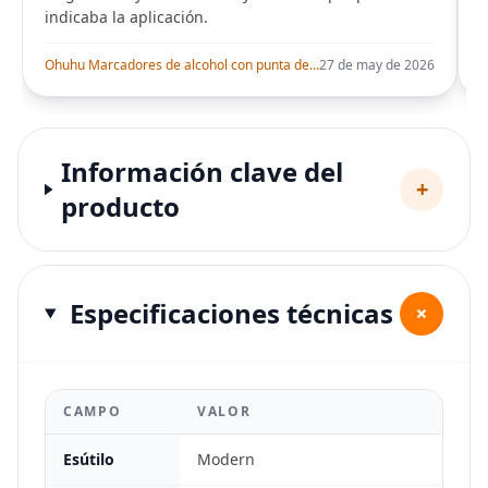
indicaba la aplicación.
i
Ohuhu Marcadores de alcohol con punta de pincel – Juego de marcadores artísticos de doble punta con certificación AP para artistas adultos
27 de may de 2026
Información clave del
+
producto
Especificaciones técnicas
+
CAMPO
VALOR
Esútilo
Modern