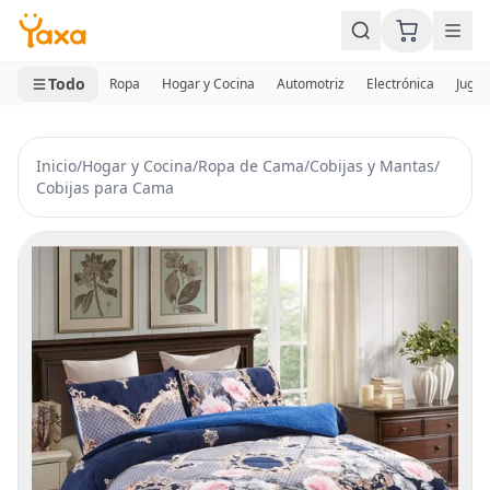
MINI CARRITO
0 productos
Todo
Ropa
Hogar y Cocina
Automotriz
Electrónica
Jugue
Inicio
/
Hogar y Cocina
/
Ropa de Cama
/
Cobijas y Mantas
/
Cobijas para Cama